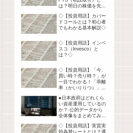
は？明日の株価を先読
みする！◇
◇【投資用語】カバー
ドコールとは？初心者
でもわかる基本解説◇
◇【投資用語】インベ
スコ（Invesco）と
は？◇
◇【投資用語】「今、
買い時？売り時？」が
一目でわかる！「乖離
率（かいりりつ）」を
徹底解説◇
●日本政府はどれくら
い資産運用しているの
か？-公的データから
全体像をまとめてみま
した●
◇【投資用語】実質実
効為替レートとは？通