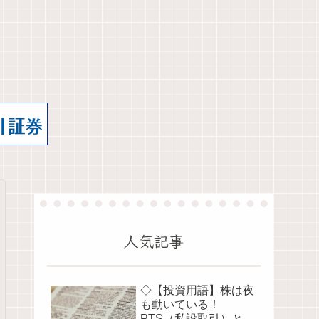
人気記事
◇【投資用語】株は夜
も動いている！
PTS（私設取引）と