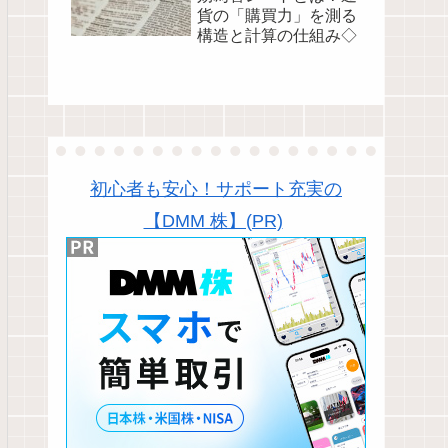
貨の「購買力」を測る
構造と計算の仕組み◇
初心者も安心！サポート充実の
【DMM 株】(PR)