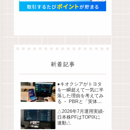
新着記事
●キオクシアがトヨタ
を一瞬超えて一気に半
落した理由を考えてみ
る － PBRと「実体資
産」から読み解く株価
△2026年7月運用実績-
の構造●
日本株PFはTOPIXに
連動△