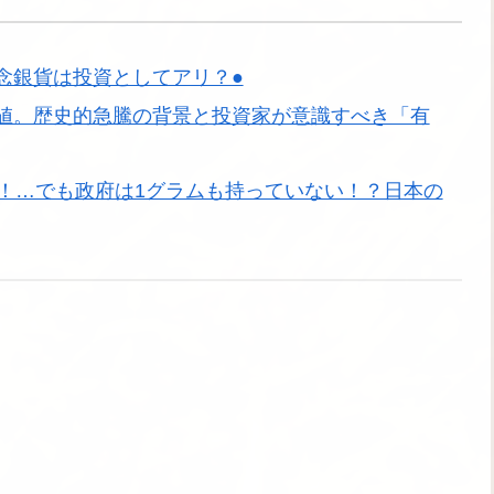
念銀貨は投資としてアリ？●
値。歴史的急騰の背景と投資家が意識すべき「有
国！…でも政府は1グラムも持っていない！？日本の