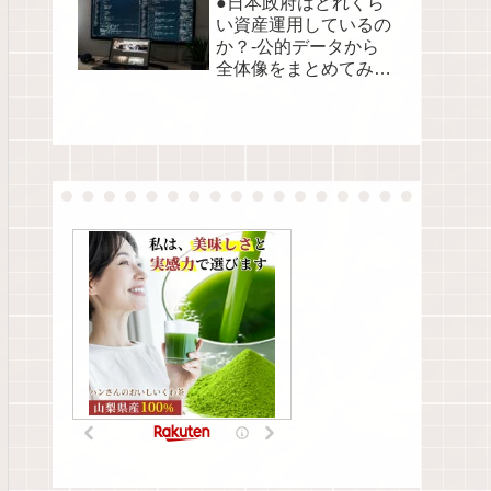
●日本政府はどれくら
い資産運用しているの
か？-公的データから
全体像をまとめてみま
した●