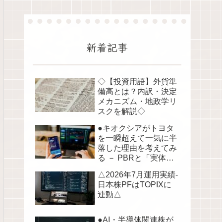
新着記事
◇【投資用語】外貨準
備高とは？内訳・決定
メカニズム・地政学リ
スクを解説◇
●キオクシアがトヨタ
を一瞬超えて一気に半
落した理由を考えてみ
る － PBRと「実体資
産」から読み解く株価
△2026年7月運用実績-
の構造●
日本株PFはTOPIXに
連動△
●AI・半導体関連株が