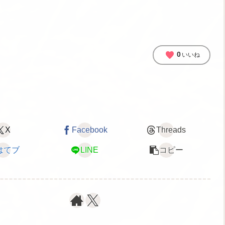
favorite
0
いいね
X
Facebook
Threads
はてブ
LINE
コピー