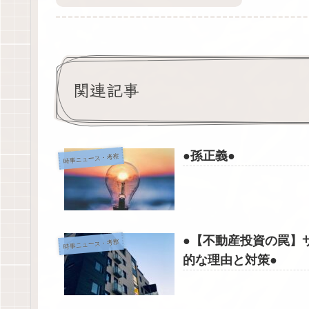
関連記事
●孫正義●
時事ニュース・考察
●【不動産投資の罠】
時事ニュース・考察
的な理由と対策●