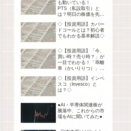
も動いている！
PTS（私設取引）と
は？明日の株価を先読
みする！◇
◇【投資用語】カバー
ドコールとは？初心者
でもわかる基本解説◇
◇【投資用語】「今、
買い時？売り時？」が
一目でわかる！「乖離
率（かいりりつ）」を
徹底解説◇
◇【投資用語】インベ
スコ（Invesco）と
は？◇
●AI・半導体関連株が
騰落中、これからの市
場をAIに聞いてみた●