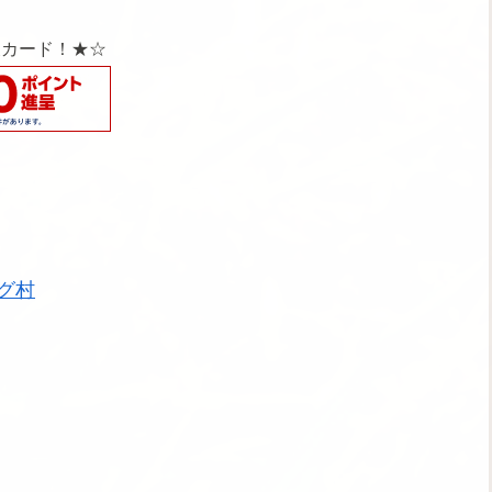
天カード！★☆
グ村