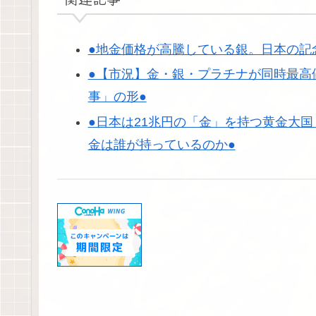
●地金価格が高騰している銀。日本の記
●【市況】金・銀・プラチナが同時最高
事」の形●
●日本は21兆円の「金」を持つ黄金大
金は誰が持っているのか●