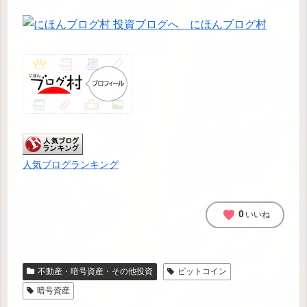
にほんブログ村
人気ブログランキング
favorite
0
いいね
不動産・暗号資産・その他投資
ビットコイン
暗号資産