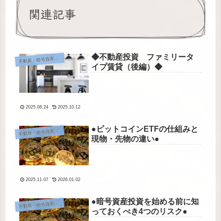
関連記事
◆不動産投資 ファミリータ
動産・暗号資産・その他投資
不
イプ賃貸（後編）◆
2025.08.24
2025.10.12
●ビットコインETFの仕組みと
動産・暗号資産・その他投資
不
現物・先物の違い●
2025.11.07
2026.01.02
●暗号資産投資を始める前に知
動産・暗号資産・その他投資
不
っておくべき4つのリスク●