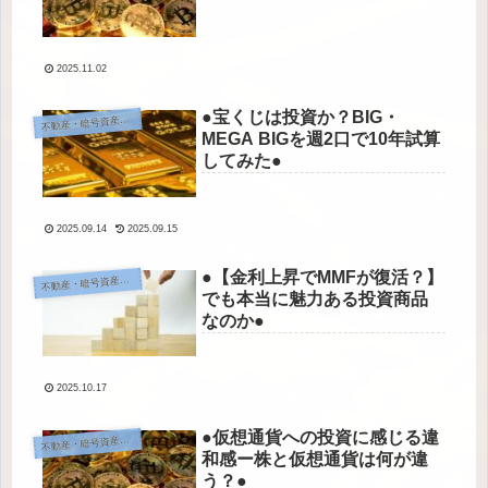
2025.11.02
●宝くじは投資か？BIG・
動産・暗号資産・その他投資
不
MEGA BIGを週2口で10年試算
してみた●
2025.09.14
2025.09.15
●【金利上昇でMMFが復活？】
動産・暗号資産・その他投資
不
でも本当に魅力ある投資商品
なのか●
2025.10.17
●仮想通貨への投資に感じる違
動産・暗号資産・その他投資
不
和感ー株と仮想通貨は何が違
う？●