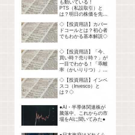
も動いている！
PTS（私設取引）と
は？明日の株価を先読
みする！◇
◇【投資用語】カバー
ドコールとは？初心者
でもわかる基本解説◇
◇【投資用語】「今、
買い時？売り時？」が
一目でわかる！「乖離
率（かいりりつ）」を
徹底解説◇
◇【投資用語】インベ
スコ（Invesco）と
は？◇
●AI・半導体関連株が
騰落中、これからの市
場をAIに聞いてみた●
●日本政府はどれくら