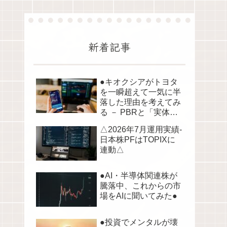
新着記事
●キオクシアがトヨタ
を一瞬超えて一気に半
落した理由を考えてみ
る － PBRと「実体資
産」から読み解く株価
△2026年7月運用実績-
の構造●
日本株PFはTOPIXに
連動△
●AI・半導体関連株が
騰落中、これからの市
場をAIに聞いてみた●
●投資でメンタルが壊