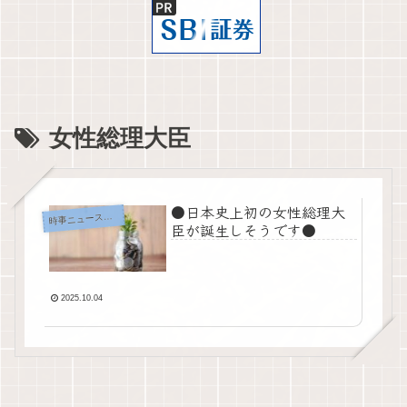
女性総理大臣
●日本史上初の女性総理大
時
事ニュース・考察
臣が誕生しそうです●
2025.10.04