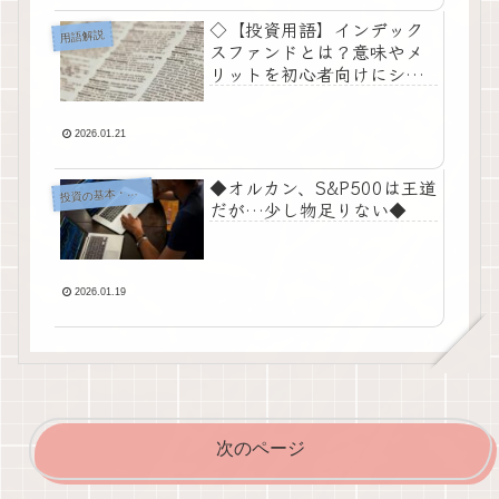
◇【投資用語】インデック
用語解説
スファンドとは？意味やメ
リットを初心者向けにシン
プル解説！◇
2026.01.21
◆オルカン、S&P500は王道
投
資の基本・考え方
だが…少し物足りない◆
2026.01.19
次のページ