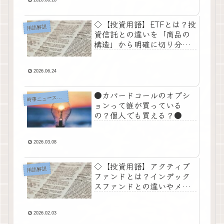
◇【投資用語】ETFとは？投
用語解説
資信託との違いを「商品の
構造」から明確に切り分け
る◇
2026.06.24
●カバードコールのオプシ
時
事ニュース・考察
ョンって誰が買っている
の？個人でも買える？●
2026.03.08
◇【投資用語】アクティブ
用語解説
ファンドとは？インデック
スファンドとの違いやメリ
ット・デメリットを徹底解
説◇
2026.02.03