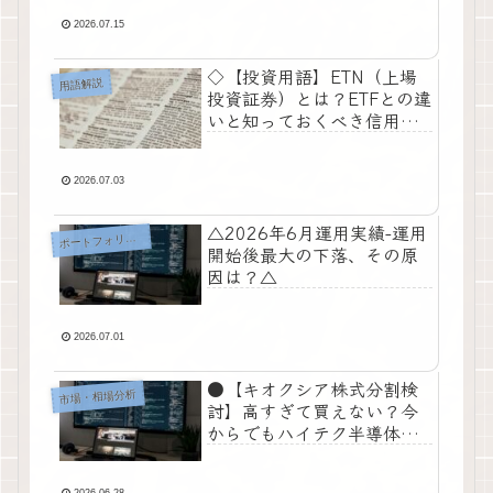
2026.07.15
◇【投資用語】ETN（上場
用語解説
投資証券）とは？ETFとの違
いと知っておくべき信用リ
スク◇
2026.07.03
△2026年6月運用実績-運用
ートフォリオ・運用実績
ポ
開始後最大の下落、その原
因は？△
2026.07.01
●【キオクシア株式分割検
市場・相場分析
討】高すぎて買えない？今
からでもハイテク半導体株
に乗れる現実的な投資術●
2026.06.28