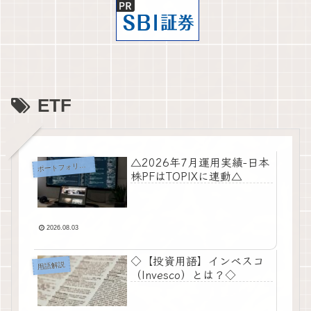
ETF
△2026年7月運用実績-日本
ートフォリオ・運用実績
ポ
株PFはTOPIXに連動△
2026.08.03
◇【投資用語】インベスコ
用語解説
（Invesco）とは？◇