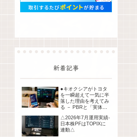
新着記事
●キオクシアがトヨタ
を一瞬超えて一気に半
落した理由を考えてみ
る － PBRと「実体資
産」から読み解く株価
△2026年7月運用実績-
の構造●
日本株PFはTOPIXに
連動△